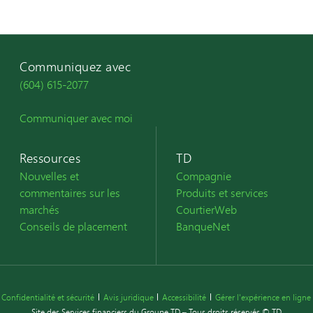
Communiquez avec
(604) 615-2077
Communiquer avec moi
Ressources
TD
Nouvelles et
Compagnie
commentaires sur les
Produits et services
marchés
CourtierWeb
Conseils de placement
BanqueNet
Confidentialité et sécurité
Avis juridique
Accessibilité
Gérer l'expérience en ligne
Site des Services financiers du Groupe TD – Tous droits réservés © TD