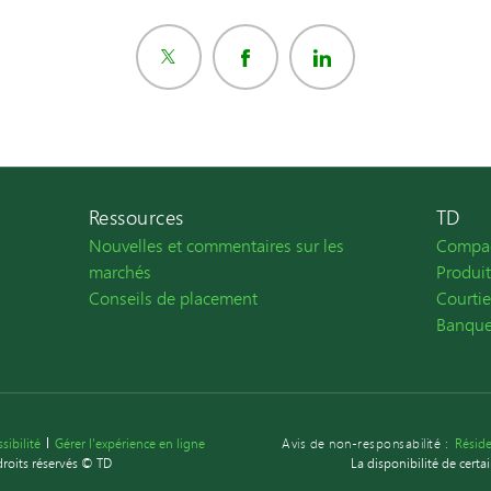
Ressources
TD
Nouvelles et commentaires sur les
Compa
marchés
Produit
Conseils de placement
Courti
Banqu
sibilité
Gérer l'expérience en ligne
Avis de non-responsabilité :
Résid
droits réservés © TD
La disponibilité de certai