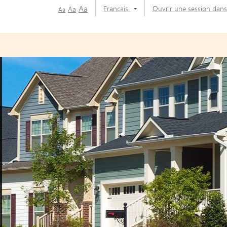
Aa
Francais
Ouvrir une session dan
Aa
Aa