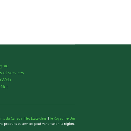
gnie
s et services
erWeb
eNet
ents du Canada
les États-Unis
le Royaume-Uni
ns produits et services peut varier selon la région.