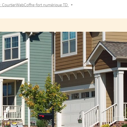
s: CourtierWebCoffre-fort numérique TD